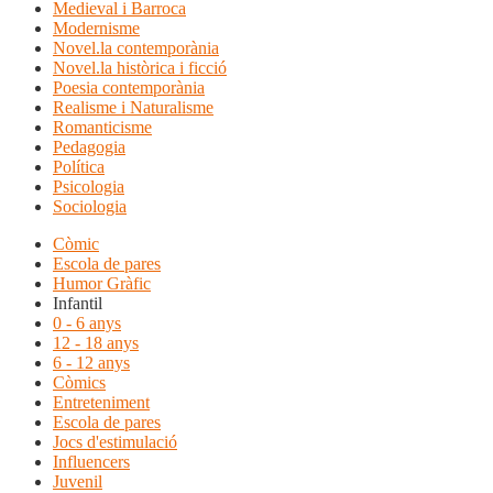
Medieval i Barroca
Modernisme
Novel.la contemporània
Novel.la històrica i ficció
Poesia contemporània
Realisme i Naturalisme
Romanticisme
Pedagogia
Política
Psicologia
Sociologia
Còmic
Escola de pares
Humor Gràfic
Infantil
0 - 6 anys
12 - 18 anys
6 - 12 anys
Còmics
Entreteniment
Escola de pares
Jocs d'estimulació
Influencers
Juvenil