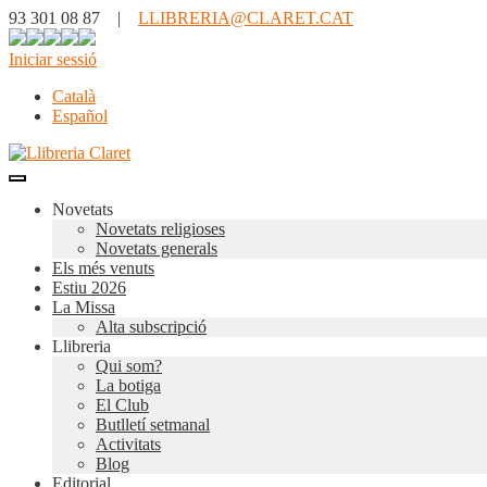
93 301 08 87 |
LLIBRERIA@CLARET.CAT
Iniciar sessió
Català
Español
Novetats
Novetats religioses
Novetats generals
Els més venuts
Estiu 2026
La Missa
Alta subscripció
Llibreria
Qui som?
La botiga
El Club
Butlletí setmanal
Activitats
Blog
Editorial