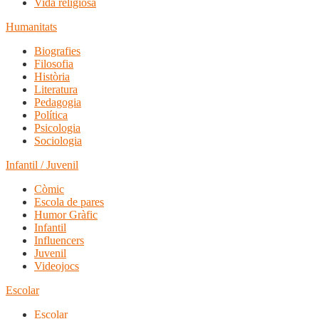
Vida religiosa
Humanitats
Biografies
Filosofia
Història
Literatura
Pedagogia
Política
Psicologia
Sociologia
Infantil / Juvenil
Còmic
Escola de pares
Humor Gràfic
Infantil
Influencers
Juvenil
Videojocs
Escolar
Escolar