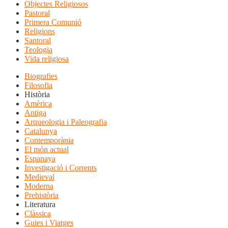
Objectes Religiosos
Pastoral
Primera Comunió
Religions
Santoral
Teologia
Vida religiosa
Biografies
Filosofia
Història
Amèrica
Antiga
Arqueologia i Paleografia
Catalunya
Contemporània
El món actual
Espanaya
Investigació i Corrents
Medieval
Moderna
Prehistòria
Literatura
Clàssica
Guies i Viatges