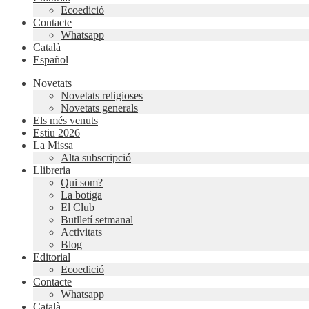
Ecoedició
Contacte
Whatsapp
Català
Español
Novetats
Novetats religioses
Novetats generals
Els més venuts
Estiu 2026
La Missa
Alta subscripció
Llibreria
Qui som?
La botiga
El Club
Butlletí setmanal
Activitats
Blog
Editorial
Ecoedició
Contacte
Whatsapp
Català