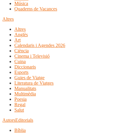
Música
Quaderns de Vacances
Altres
Altres
Anglès
Art
Calendaris i Agendes 2026
Ciència
Cinema i Televisió
Cuina
Diccionaris
Esports
Guies de Viatge
Literatura de Viatges
Manualitats
Multimèdia
Poesia
Regal
Salut
Autors
Editorials
Bíblia