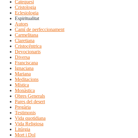
Catequesi
Cristologia
Eclesiologia
Espiritualitat
Autors
Camí de perfeccionament
Carmelitana
Claretiana
Cristocéntrica
Devocionaris
Diversa
Franciscana
Ignaciana
Mariana
Meditacions
Mística
Monàstica
Obres Generals
Pares del desert
Pregària
Testimonis
Vida quotidiana
Vida Religiosa
Litúrgia
Mort i Dol