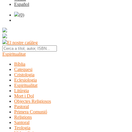
Español
(0)
El nostre catàleg
Espiritualitat
Bíblia
Catequesi
Cristologia
Eclesiologia
Espiritualitat
Litúrgia
Mort i Dol
Objectes Religiosos
Pastoral
Primera Comunió
Religions
Santoral
Teologia