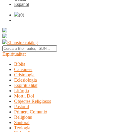
Español
(0)
El nostre catàleg
Espiritualitat
Bíblia
Catequesi
Cristologia
Eclesiologia
Espiritualitat
Litúrgia
Mort i Dol
Objectes Religiosos
Pastoral
Primera Comunió
Religions
Santoral
Teologia