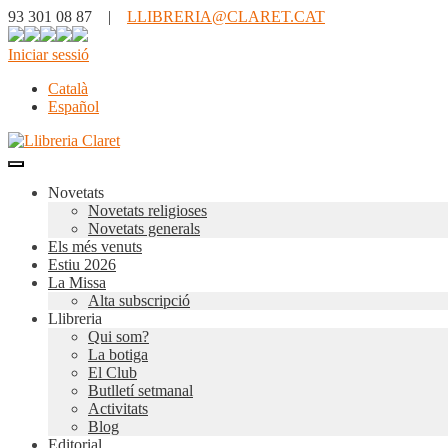
93 301 08 87 |
LLIBRERIA@CLARET.CAT
Iniciar sessió
Català
Español
Novetats
Novetats religioses
Novetats generals
Els més venuts
Estiu 2026
La Missa
Alta subscripció
Llibreria
Qui som?
La botiga
El Club
Butlletí setmanal
Activitats
Blog
Editorial