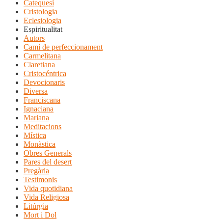
Catequesi
Cristologia
Eclesiologia
Espiritualitat
Autors
Camí de perfeccionament
Carmelitana
Claretiana
Cristocéntrica
Devocionaris
Diversa
Franciscana
Ignaciana
Mariana
Meditacions
Mística
Monàstica
Obres Generals
Pares del desert
Pregària
Testimonis
Vida quotidiana
Vida Religiosa
Litúrgia
Mort i Dol