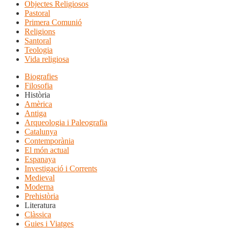
Objectes Religiosos
Pastoral
Primera Comunió
Religions
Santoral
Teologia
Vida religiosa
Biografies
Filosofia
Història
Amèrica
Antiga
Arqueologia i Paleografia
Catalunya
Contemporània
El món actual
Espanaya
Investigació i Corrents
Medieval
Moderna
Prehistòria
Literatura
Clàssica
Guies i Viatges