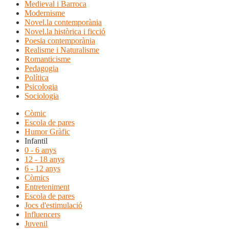
Medieval i Barroca
Modernisme
Novel.la contemporània
Novel.la històrica i ficció
Poesia contemporània
Realisme i Naturalisme
Romanticisme
Pedagogia
Política
Psicologia
Sociologia
Còmic
Escola de pares
Humor Gràfic
Infantil
0 - 6 anys
12 - 18 anys
6 - 12 anys
Còmics
Entreteniment
Escola de pares
Jocs d'estimulació
Influencers
Juvenil