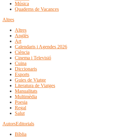
Música
Quaderns de Vacances
Altres
Altres
Anglès
Art
Calendaris i Agendes 2026
Ciència
Cinema i Televisió
Cuina
Diccionaris
Esports
Guies de Viatge
Literatura de Viatges
Manualitats
Multimèdia
Poesia
Regal
Salut
Autors
Editorials
Bíblia