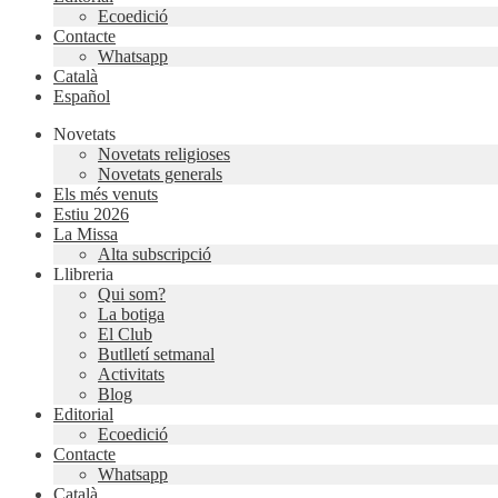
Ecoedició
Contacte
Whatsapp
Català
Español
Novetats
Novetats religioses
Novetats generals
Els més venuts
Estiu 2026
La Missa
Alta subscripció
Llibreria
Qui som?
La botiga
El Club
Butlletí setmanal
Activitats
Blog
Editorial
Ecoedició
Contacte
Whatsapp
Català