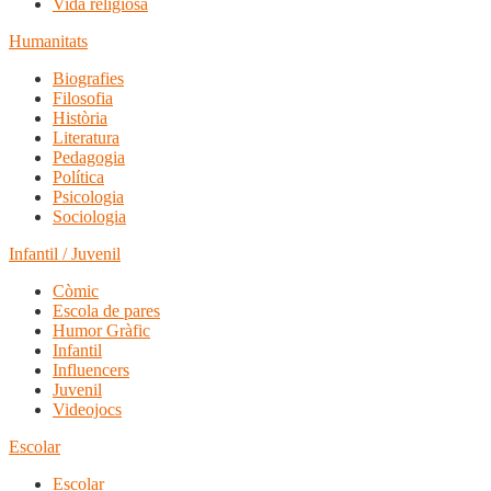
Vida religiosa
Humanitats
Biografies
Filosofia
Història
Literatura
Pedagogia
Política
Psicologia
Sociologia
Infantil / Juvenil
Còmic
Escola de pares
Humor Gràfic
Infantil
Influencers
Juvenil
Videojocs
Escolar
Escolar