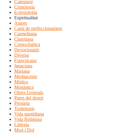
Catequesi
Cristologia
Eclesiologia
Espiritualitat
Autors
Camí de perfeccionament
Carmelitana
Claretiana
Cristocéntrica
Devocionaris
Diversa
Franciscana
Ignaciana
Mariana
Meditacions
Mística
Monàstica
Obres Generals
Pares del desert
Pregària
Testimonis
Vida quotidiana
Vida Religiosa
Litúrgia
Mort i Dol