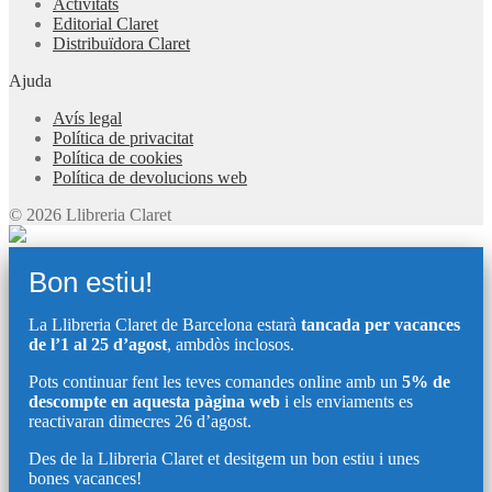
Activitats
Editorial Claret
Distribuïdora Claret
Ajuda
Avís legal
Política de privacitat
Política de cookies
Política de devolucions web
© 2026 Llibreria Claret
Bon estiu!
La Llibreria Claret de Barcelona estarà
tancada per vacances
de l’1 al 25 d’agost
, ambdòs inclosos.
Pots continuar fent les teves comandes online amb un
5% de
descompte en aquesta pàgina web
i els enviaments es
reactivaran dimecres 26 d’agost.
Des de la Llibreria Claret et desitgem un bon estiu i unes
bones vacances!