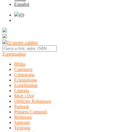
Español
(0)
El nostre catàleg
Espiritualitat
Bíblia
Catequesi
Cristologia
Eclesiologia
Espiritualitat
Litúrgia
Mort i Dol
Objectes Religiosos
Pastoral
Primera Comunió
Religions
Santoral
Teologia