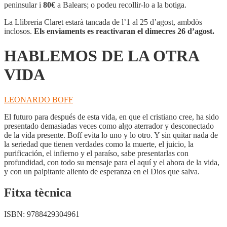
LA
peninsular i
80€
a Balears; o podeu recollir-lo a la botiga.
OTRA
VIDA
La Llibreria Claret estarà tancada de l’1 al 25 d’agost, ambdòs
inclosos.
Els enviaments es reactivaran el dimecres 26 d’agost.
HABLEMOS DE LA OTRA
VIDA
LEONARDO BOFF
El futuro para después de esta vida, en que el cristiano cree, ha sido
presentado demasiadas veces como algo aterrador y desconectado
de la vida presente. Boff evita lo uno y lo otro. Y sin quitar nada de
la seriedad que tienen verdades como la muerte, el juicio, la
purificación, el infierno y el paraíso, sabe presentarlas con
profundidad, con todo su mensaje para el aquí y el ahora de la vida,
y con un palpitante aliento de esperanza en el Dios que salva.
Fitxa tècnica
ISBN:
9788429304961