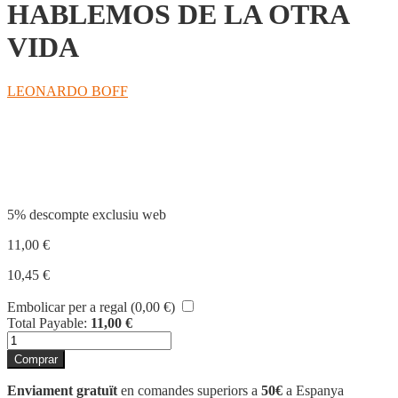
HABLEMOS DE LA OTRA
VIDA
LEONARDO BOFF
Compartir
5% descompte exclusiu web
11,00
€
10,45
€
Embolicar per a regal (
0,00
€
)
Total Payable:
11,00
€
quantitat
de
Comprar
HABLEMOS
DE
Enviament gratuït
en comandes superiors a
50€
a Espanya