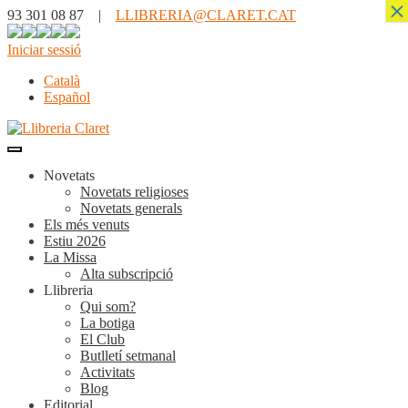
×
93 301 08 87 |
LLIBRERIA@CLARET.CAT
Iniciar sessió
Català
Español
Novetats
Novetats religioses
Novetats generals
Els més venuts
Estiu 2026
La Missa
Alta subscripció
Llibreria
Qui som?
La botiga
El Club
Butlletí setmanal
Activitats
Blog
Editorial