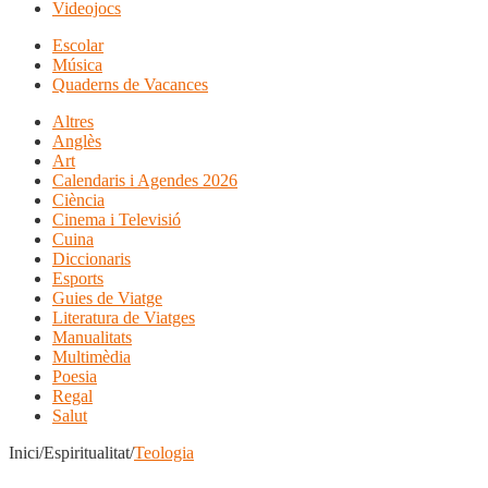
Videojocs
Escolar
Música
Quaderns de Vacances
Altres
Anglès
Art
Calendaris i Agendes 2026
Ciència
Cinema i Televisió
Cuina
Diccionaris
Esports
Guies de Viatge
Literatura de Viatges
Manualitats
Multimèdia
Poesia
Regal
Salut
Inici/Espiritualitat/
Teologia