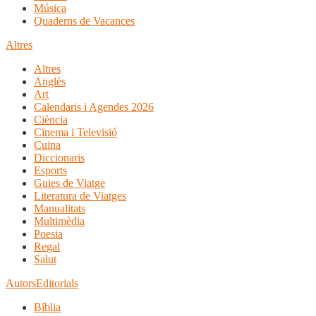
Música
Quaderns de Vacances
Altres
Altres
Anglès
Art
Calendaris i Agendes 2026
Ciència
Cinema i Televisió
Cuina
Diccionaris
Esports
Guies de Viatge
Literatura de Viatges
Manualitats
Multimèdia
Poesia
Regal
Salut
Autors
Editorials
Bíblia