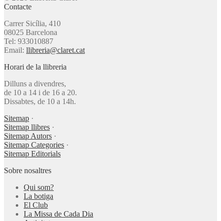
Contacte
Carrer Sicília, 410
08025 Barcelona
Tel: 933010887
Email:
llibreria@claret.cat
Horari de la llibreria
Dilluns a divendres,
de 10 a 14 i de 16 a 20.
Dissabtes, de 10 a 14h.
Sitemap
·
Sitemap llibres
·
Sitemap Autors
·
Sitemap Categories
·
Sitemap Editorials
Sobre nosaltres
Qui som?
La botiga
El Club
La Missa de Cada Dia