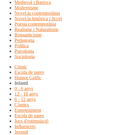
Medieval i Barroca
Modernisme
Novel.la contemporània
Novel.la històrica i ficció
Poesia contemporània
Realisme i Naturalisme
Romanticisme
Pedagogia
Política
Psicologia
Sociologia
Còmic
Escola de pares
Humor Gràfic
Infantil
0 - 6 anys
12 - 18 anys
6 - 12 anys
Còmics
Entreteniment
Escola de pares
Jocs d'estimulació
Influencers
Juvenil