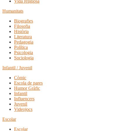
Vida religiosa
Humanitats
Biografies
Filosofia
Història
Literatura
Pedagogia
Política
Psicologia
Sociologia
Infantil / Juvenil
Còmic
Escola de pares
Humor Gràfic
Infantil
Influencers
Juvenil
Videojocs
Escolar
Escolar