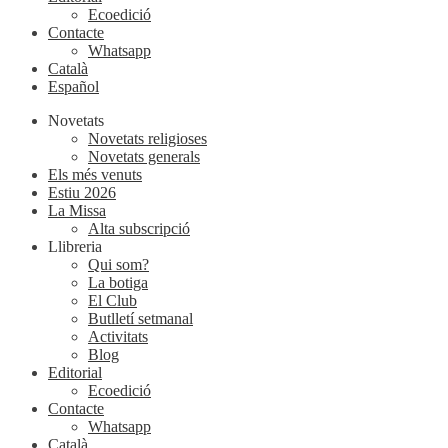
Ecoedició
Contacte
Whatsapp
Català
Español
Novetats
Novetats religioses
Novetats generals
Els més venuts
Estiu 2026
La Missa
Alta subscripció
Llibreria
Qui som?
La botiga
El Club
Butlletí setmanal
Activitats
Blog
Editorial
Ecoedició
Contacte
Whatsapp
Català