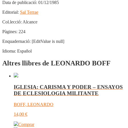
Data de publicació:
01/12/1985
Editorial:
Sal Terrae
Col.lecció:
Alcance
Pàgines:
224
Enquadernació:
[EditValue is null]
Idioma:
Español
Altres llibres de LEONARDO BOFF
IGLESIA: CARISMA Y PODER – ENSAYOS
DE ECLESIOLOGIA MILITANTE
BOFF, LEONARDO
14,00
€
Comprar