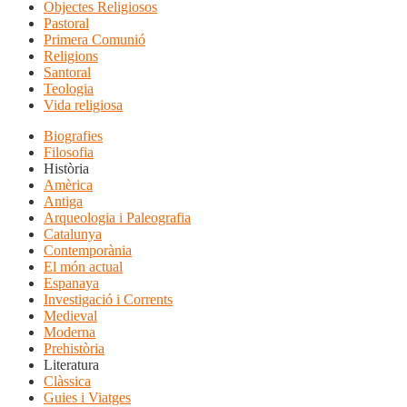
Objectes Religiosos
Pastoral
Primera Comunió
Religions
Santoral
Teologia
Vida religiosa
Biografies
Filosofia
Història
Amèrica
Antiga
Arqueologia i Paleografia
Catalunya
Contemporània
El món actual
Espanaya
Investigació i Corrents
Medieval
Moderna
Prehistòria
Literatura
Clàssica
Guies i Viatges