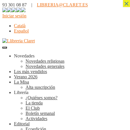
×
93 301 08 87 |
LIBRERIA@CLARET.ES
Iniciar sesión
Català
Español
Novedades
Novedades religiosas
Novedades generales
Los más vendidos
Verano 2026
La Misa
Alta suscripción
Librería
¿Quiénes somos?
La tienda
El Club
Boletín semanal
Actividades
Editorial
Ecoedición