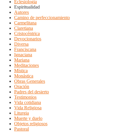
Eclesiología
Espiritualidad
Autores
Camino de perfeccionamiento
Carmelitana
Claretiana
Cristocéntrica
Devocionarios
Diversa
Franciscana
Ignaciana
Mariana
Meditaciones
Mística
Monástica
Obras Generales
Oración
Padres del desierto
Testimonios
Vida cotidiana
Vida Religiosa
Liturgia
Muerte y duelo
Objetos religiosos
Pastoral