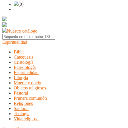
(0)
Nuestro catálogo
Espiritualidad
Biblia
Catequesis
Cristología
Eclesiología
Espiritualidad
Liturgia
Muerte y duelo
Objetos religiosos
Pastoral
Primera comunión
Religiones
Santoral
Teología
Vida religiosa