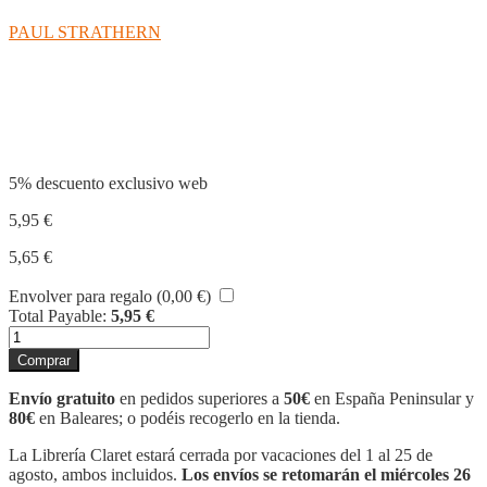
PAUL STRATHERN
Compartir
5% descuento exclusivo web
5,95
€
5,65
€
Envolver para regalo (
0,00
€
)
Total Payable:
5,95
€
DERRIDA
EN
Comprar
90
MINUTOS
Envío gratuito
en pedidos superiores a
50€
en España Peninsular y
cantidad
80€
en Baleares; o podéis recogerlo en la tienda.
La Librería Claret estará cerrada por vacaciones del 1 al 25 de
agosto, ambos incluidos.
Los envíos se retomarán el miércoles 26