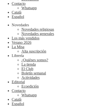
Contacto
Whatsapp
Català
Español
Novedades
Novedades religiosas
Novedades generales
Los más vendidos
Verano 2026
La Misa
Alta suscripción
Librería
¿Quiénes somos?
La tienda
El Club
Boletín semanal
Actividades
Editorial
Ecoedición
Contacto
Whatsapp
Català
Español