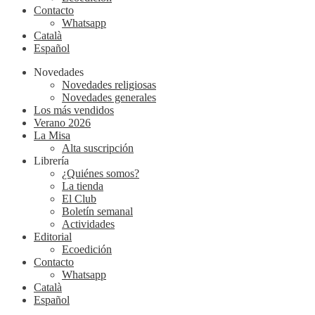
Contacto
Whatsapp
Català
Español
Novedades
Novedades religiosas
Novedades generales
Los más vendidos
Verano 2026
La Misa
Alta suscripción
Librería
¿Quiénes somos?
La tienda
El Club
Boletín semanal
Actividades
Editorial
Ecoedición
Contacto
Whatsapp
Català
Español