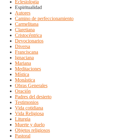
Eclesiología
Espiritualidad
Autores
Camino de perfeccionamiento
Carmelitana
Claretiana
Cristocéntrica
Devocionarios
Diversa
Franciscana
Ignaciana
Mariana
Meditaciones
Mística
Monástica
Obras Generales
Oración
Padres del desierto
Testimonios
Vida cotidiana
Vida Religiosa
Liturgia
Muerte y duelo
Objetos religiosos
Pastoral