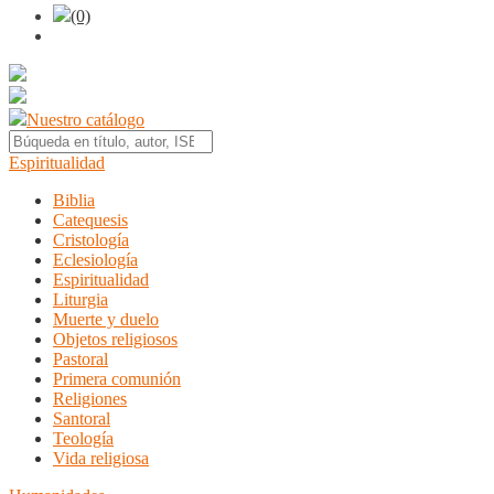
(0)
Nuestro catálogo
Espiritualidad
Biblia
Catequesis
Cristología
Eclesiología
Espiritualidad
Liturgia
Muerte y duelo
Objetos religiosos
Pastoral
Primera comunión
Religiones
Santoral
Teología
Vida religiosa