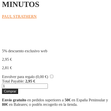
MINUTOS
PAUL STRATHERN
Compartir
5% descuento exclusivo web
2,95
€
2,81
€
Envolver para regalo (
0,00
€
)
Total Payable:
2,95
€
SAN
AGUSTIN
Comprar
EN
90
Envío gratuito
en pedidos superiores a
50€
en España Peninsular y
MINUTOS
80€
en Baleares; o podéis recogerlo en la tienda.
cantidad