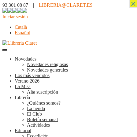
×
93 301 08 87 |
LIBRERIA@CLARET.ES
Iniciar sesión
Català
Español
Novedades
Novedades religiosas
Novedades generales
Los más vendidos
Verano 2026
La Misa
Alta suscripción
Librería
¿Quiénes somos?
La tienda
El Club
Boletín semanal
Actividades
Editorial
Ecoedición