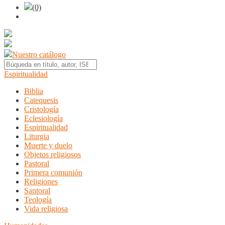
(0)
Nuestro catálogo
Espiritualidad
Biblia
Catequesis
Cristología
Eclesiología
Espiritualidad
Liturgia
Muerte y duelo
Objetos religiosos
Pastoral
Primera comunión
Religiones
Santoral
Teología
Vida religiosa