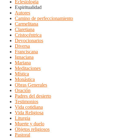
Eclesiología
Espiritualidad
Autores
Camino de perfeccionamiento
Carmelitana
Claretiana
Cristocéntrica
Devocionarios
Diversa
Franciscana
Ignaciana
Mariana
Meditaciones
Mística
Monástica
Obras Generales
Oración
Padres del desierto
Testimonios
Vida cotidiana
Vida Religiosa
Liturgia
Muerte y duelo
Objetos religiosos
Pastoral