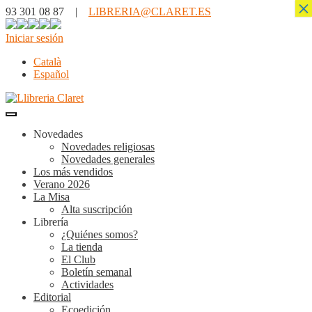
×
93 301 08 87 |
LIBRERIA@CLARET.ES
Iniciar sesión
Català
Español
Novedades
Novedades religiosas
Novedades generales
Los más vendidos
Verano 2026
La Misa
Alta suscripción
Librería
¿Quiénes somos?
La tienda
El Club
Boletín semanal
Actividades
Editorial
Ecoedición