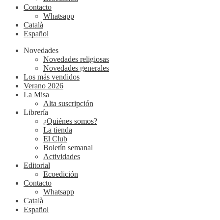
Contacto
Whatsapp
Català
Español
Novedades
Novedades religiosas
Novedades generales
Los más vendidos
Verano 2026
La Misa
Alta suscripción
Librería
¿Quiénes somos?
La tienda
El Club
Boletín semanal
Actividades
Editorial
Ecoedición
Contacto
Whatsapp
Català
Español