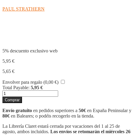
PAUL STRATHERN
Compartir
5% descuento exclusivo web
5,95
€
5,65
€
Envolver para regalo (
0,00
€
)
Total Payable:
5,95
€
RUSSELL
EN
Comprar
90
MINUTOS
Envío gratuito
en pedidos superiores a
50€
en España Peninsular y
cantidad
80€
en Baleares; o podéis recogerlo en la tienda.
La Librería Claret estará cerrada por vacaciones del 1 al 25 de
agosto, ambos incluidos.
Los envíos se retomarán el miércoles 26