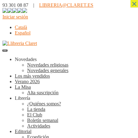
×
93 301 08 87 |
LIBRERIA@CLARET.ES
Iniciar sesión
Català
Español
Novedades
Novedades religiosas
Novedades generales
Los más vendidos
Verano 2026
La Misa
Alta suscripción
Librería
¿Quiénes somos?
La tienda
El Club
Boletín semanal
Actividades
Editorial
Ecoedición