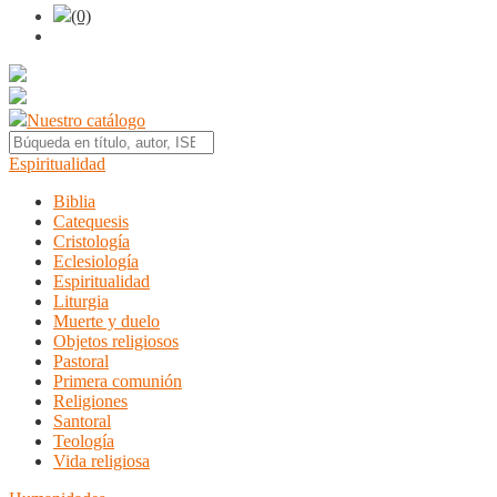
(0)
Nuestro catálogo
Espiritualidad
Biblia
Catequesis
Cristología
Eclesiología
Espiritualidad
Liturgia
Muerte y duelo
Objetos religiosos
Pastoral
Primera comunión
Religiones
Santoral
Teología
Vida religiosa