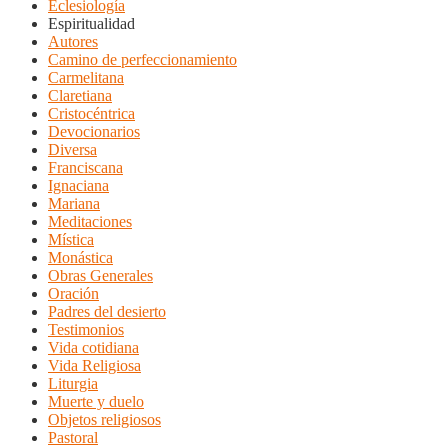
Eclesiología
Espiritualidad
Autores
Camino de perfeccionamiento
Carmelitana
Claretiana
Cristocéntrica
Devocionarios
Diversa
Franciscana
Ignaciana
Mariana
Meditaciones
Mística
Monástica
Obras Generales
Oración
Padres del desierto
Testimonios
Vida cotidiana
Vida Religiosa
Liturgia
Muerte y duelo
Objetos religiosos
Pastoral