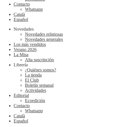
Contacto
Whatsapp
Català
Español
Novedades
Novedades religiosas
Novedades generales
Los más vendidos
Verano 2026
La Misa
Alta suscripción
Librería
¿Quiénes somos?
La tienda
El Club
Boletín semanal
Actividades
Editorial
Ecoedición
Contacto
Whatsapp
Català
Español