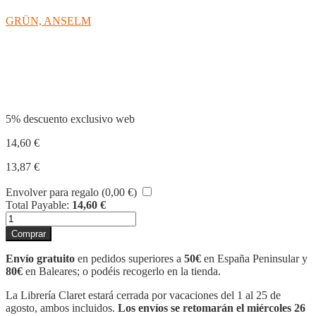
GRÜN, ANSELM
Compartir
5% descuento exclusivo web
14,60
€
13,87
€
Envolver para regalo (
0,00
€
)
Total Payable:
14,60
€
EL
ARTE
Comprar
DE
SER
Envío gratuito
en pedidos superiores a
50€
en España Peninsular y
FELIZ
80€
en Baleares; o podéis recogerlo en la tienda.
cantidad
La Librería Claret estará cerrada por vacaciones del 1 al 25 de
agosto, ambos incluidos.
Los envíos se retomarán el miércoles 26