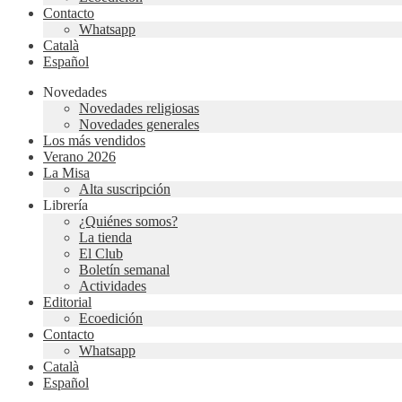
Contacto
Whatsapp
Català
Español
Novedades
Novedades religiosas
Novedades generales
Los más vendidos
Verano 2026
La Misa
Alta suscripción
Librería
¿Quiénes somos?
La tienda
El Club
Boletín semanal
Actividades
Editorial
Ecoedición
Contacto
Whatsapp
Català
Español