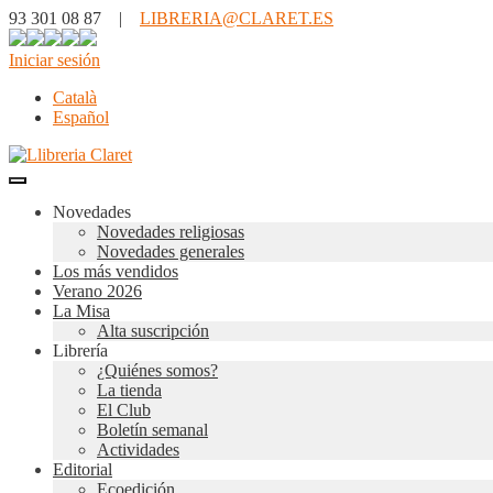
93 301 08 87 |
LIBRERIA@CLARET.ES
Iniciar sesión
Català
Español
Novedades
Novedades religiosas
Novedades generales
Los más vendidos
Verano 2026
La Misa
Alta suscripción
Librería
¿Quiénes somos?
La tienda
El Club
Boletín semanal
Actividades
Editorial
Ecoedición