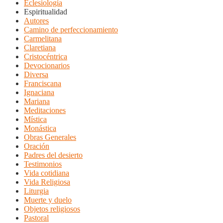
Eclesiología
Espiritualidad
Autores
Camino de perfeccionamiento
Carmelitana
Claretiana
Cristocéntrica
Devocionarios
Diversa
Franciscana
Ignaciana
Mariana
Meditaciones
Mística
Monástica
Obras Generales
Oración
Padres del desierto
Testimonios
Vida cotidiana
Vida Religiosa
Liturgia
Muerte y duelo
Objetos religiosos
Pastoral