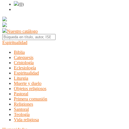
(0)
Nuestro catálogo
Espiritualidad
Biblia
Catequesis
Cristología
Eclesiología
Espiritualidad
Liturgia
Muerte y duelo
Objetos religiosos
Pastoral
Primera comunión
Religiones
Santoral
Teología
Vida religiosa