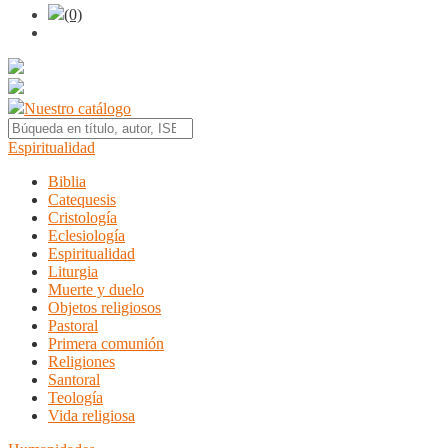
(0)
Nuestro catálogo
Espiritualidad
Biblia
Catequesis
Cristología
Eclesiología
Espiritualidad
Liturgia
Muerte y duelo
Objetos religiosos
Pastoral
Primera comunión
Religiones
Santoral
Teología
Vida religiosa