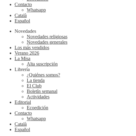
Contacto
Whatsapp
Català
Español
Novedades
Novedades religiosas
Novedades generales
Los más vendidos
Verano 2026
La Misa
Alta suscripción
Librería
¿Quiénes somos?
La tienda
El Club
Boletín semanal
Actividades
Editorial
Ecoedición
Contacto
Whatsapp
Català
Español