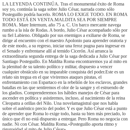
LA LEYENDA CONTINÚA. Tras el monumental éxito de Roma
soy yo, continúa la saga sobre Julio César, narrada como sólo
Posteguillo podría hacerlo. ROMA LO EXIGE TODO. EN ROMA
TODO ESTÁ EN VENTA.MALDITA SEA POR SIEMPRE
ROMA. Mare Internum, año 75 a. C. Un barco mercante navega
rumbo a la isla de Rodas. A bordo, Julio César acompañado sólo por
su fiel Labieno. Obligado por sus enemigos a exiliarse de Roma, se
dirige al encuentro con el maestro Apolonio para aprender oratoria y
de este modo, a su regreso, iniciar una feroz pugna para ingresar en
el Senado y enfrentarse allí al temido Cicerón. Así arranca la
extraordinaria segunda entrega de la saga dedicada a Julio César por
Santiago Posteguillo. En Maldita Roma encontraremos ya al mito en
la plenitud de su talento político y militar, dispuesto a vencer
cualquier obstáculo en su imparable conquista del poder.Este es un
relato sin tregua en el que viviremos ataques piratas, el
enfrentamiento con Espartaco en la rebelión de los esclavos, grandes
batallas en las que sentiremos el olor de la sangre y el estruendo de
los gladios. Comprenderemos los hábiles manejos de César para
ascender en política y asistiremos, incluso, al nacimiento de la reina
Cleopatra a orillas del Nilo. Una novelamagistral que nos habla
sobre el auténtico precio del poder. Y es que Julio César está a punto
de aprender que Roma lo exige todo, hasta su bien más preciado, lo
único que él no está dispuesto a entregar. Pero Roma no negocia con
nadie. Ni con César. Maldita Roma.«Posteguillo aporta ritmo y
rigurosidad al mito de Julio César».