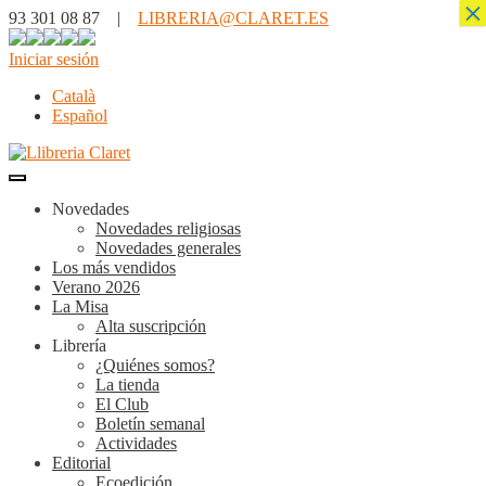
×
93 301 08 87 |
LIBRERIA@CLARET.ES
Iniciar sesión
Català
Español
Novedades
Novedades religiosas
Novedades generales
Los más vendidos
Verano 2026
La Misa
Alta suscripción
Librería
¿Quiénes somos?
La tienda
El Club
Boletín semanal
Actividades
Editorial
Ecoedición