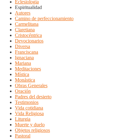
Eclesiología
Espiritualidad
Autores
Camino de perfeccionamiento
Carmelitana
Claretiana
Cristocéntrica
Devocionarios
Diversa
Franciscana
Ignaciana
Mariana
Meditaciones
Mística
Monástica
Obras Generales
Oración
Padres del desierto
Testimonios
Vida cotidiana
Vida Religiosa
Liturgia
Muerte y duelo
Objetos religiosos
Pastoral