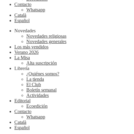
Contacto
Whatsapp
Català
Español
Novedades
Novedades religiosas
Novedades generales
Los más vendidos
Verano 2026
La Misa
Alta suscripción
Librería
¿Quiénes somos?
La tienda
El Club
Boletín semanal
Actividades
Editorial
Ecoedición
Contacto
Whatsapp
Català
Español