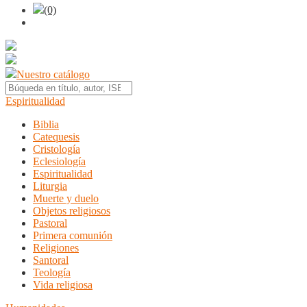
(0)
Nuestro catálogo
Espiritualidad
Biblia
Catequesis
Cristología
Eclesiología
Espiritualidad
Liturgia
Muerte y duelo
Objetos religiosos
Pastoral
Primera comunión
Religiones
Santoral
Teología
Vida religiosa