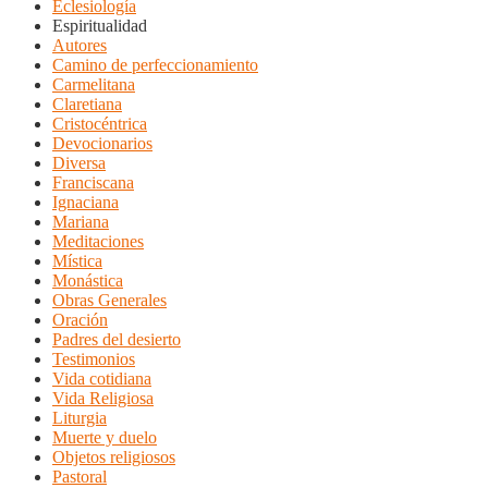
Eclesiología
Espiritualidad
Autores
Camino de perfeccionamiento
Carmelitana
Claretiana
Cristocéntrica
Devocionarios
Diversa
Franciscana
Ignaciana
Mariana
Meditaciones
Mística
Monástica
Obras Generales
Oración
Padres del desierto
Testimonios
Vida cotidiana
Vida Religiosa
Liturgia
Muerte y duelo
Objetos religiosos
Pastoral