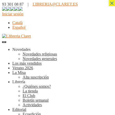
×
93 301 08 87 |
LIBRERIA@CLARET.ES
Iniciar sesión
Català
Español
Novedades
Novedades religiosas
Novedades generales
Los más vendidos
Verano 2026
La Misa
Alta suscripción
Librería
¿Quiénes somos?
La tienda
El Club
Boletín semanal
Actividades
Editorial
Ecoedición