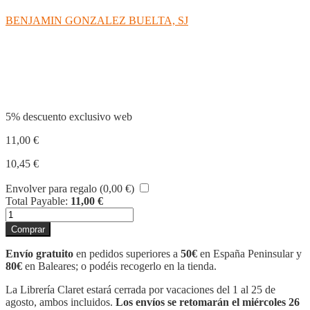
BENJAMIN GONZALEZ BUELTA, SJ
Compartir
5% descuento exclusivo web
11,00
€
10,45
€
Envolver para regalo (
0,00
€
)
Total Payable:
11,00
€
LA
HUMILDAD
Comprar
DE
DIOS
Envío gratuito
en pedidos superiores a
50€
en España Peninsular y
cantidad
80€
en Baleares; o podéis recogerlo en la tienda.
La Librería Claret estará cerrada por vacaciones del 1 al 25 de
agosto, ambos incluidos.
Los envíos se retomarán el miércoles 26