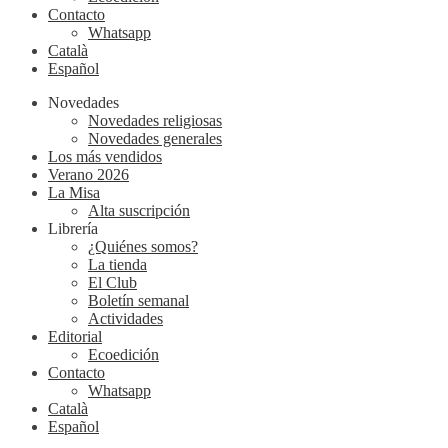
Contacto
Whatsapp
Català
Español
Novedades
Novedades religiosas
Novedades generales
Los más vendidos
Verano 2026
La Misa
Alta suscripción
Librería
¿Quiénes somos?
La tienda
El Club
Boletín semanal
Actividades
Editorial
Ecoedición
Contacto
Whatsapp
Català
Español