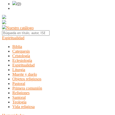
(0)
Nuestro catálogo
Espiritualidad
Biblia
Catequesis
Cristología
Eclesiología
Espiritualidad
Liturgia
Muerte y duelo
Objetos religiosos
Pastoral
Primera comunión
Religiones
Santoral
Teología
Vida religiosa