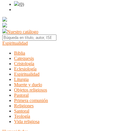
(0)
Nuestro catálogo
Espiritualidad
Biblia
Catequesis
Cristología
Eclesiología
Espiritualidad
Liturgia
Muerte y duelo
Objetos religiosos
Pastoral
Primera comunión
Religiones
Santoral
Teología
Vida religiosa