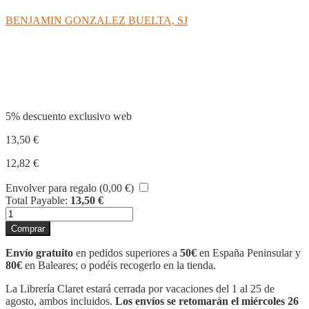
BENJAMIN GONZALEZ BUELTA, SJ
Compartir
5% descuento exclusivo web
13,50
€
12,82
€
Envolver para regalo (
0,00
€
)
Total Payable:
13,50
€
VER
O
Comprar
PERECER
cantidad
Envío gratuito
en pedidos superiores a
50€
en España Peninsular y
80€
en Baleares; o podéis recogerlo en la tienda.
La Librería Claret estará cerrada por vacaciones del 1 al 25 de
agosto, ambos incluidos.
Los envíos se retomarán el miércoles 26