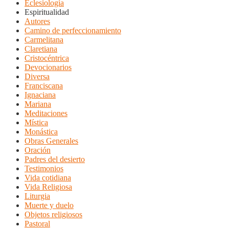
Eclesiología
Espiritualidad
Autores
Camino de perfeccionamiento
Carmelitana
Claretiana
Cristocéntrica
Devocionarios
Diversa
Franciscana
Ignaciana
Mariana
Meditaciones
Mística
Monástica
Obras Generales
Oración
Padres del desierto
Testimonios
Vida cotidiana
Vida Religiosa
Liturgia
Muerte y duelo
Objetos religiosos
Pastoral