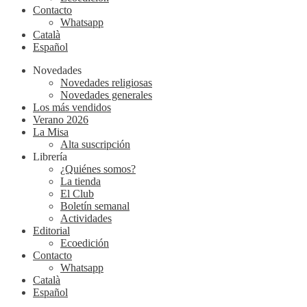
Contacto
Whatsapp
Català
Español
Novedades
Novedades religiosas
Novedades generales
Los más vendidos
Verano 2026
La Misa
Alta suscripción
Librería
¿Quiénes somos?
La tienda
El Club
Boletín semanal
Actividades
Editorial
Ecoedición
Contacto
Whatsapp
Català
Español