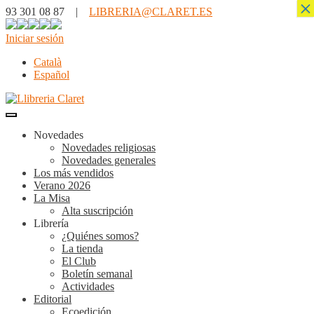
×
93 301 08 87 |
LIBRERIA@CLARET.ES
Iniciar sesión
Català
Español
Novedades
Novedades religiosas
Novedades generales
Los más vendidos
Verano 2026
La Misa
Alta suscripción
Librería
¿Quiénes somos?
La tienda
El Club
Boletín semanal
Actividades
Editorial
Ecoedición