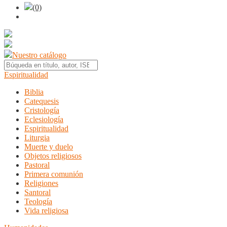
(0)
Nuestro catálogo
Espiritualidad
Biblia
Catequesis
Cristología
Eclesiología
Espiritualidad
Liturgia
Muerte y duelo
Objetos religiosos
Pastoral
Primera comunión
Religiones
Santoral
Teología
Vida religiosa