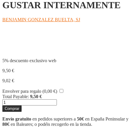
GUSTAR INTERNAMENTE
BENJAMIN GONZALEZ BUELTA, SJ
Compartir
5% descuento exclusivo web
9,50
€
9,02
€
Envolver para regalo (
0,00
€
)
Total Payable:
9,50
€
SALMOS
PARA
Comprar
SENTIR
Y
Envío gratuito
en pedidos superiores a
50€
en España Peninsular y
GUSTAR
80€
en Baleares; o podéis recogerlo en la tienda.
INTERNAMENTE