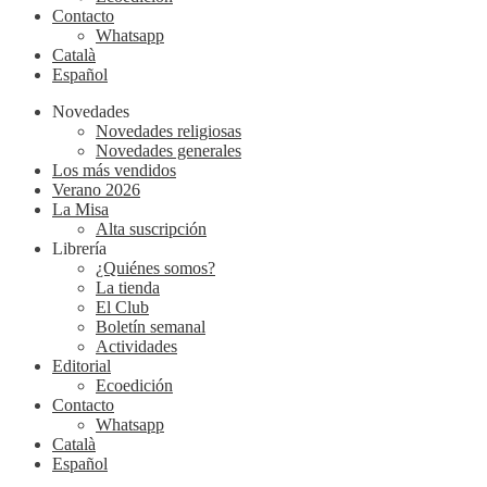
Contacto
Whatsapp
Català
Español
Novedades
Novedades religiosas
Novedades generales
Los más vendidos
Verano 2026
La Misa
Alta suscripción
Librería
¿Quiénes somos?
La tienda
El Club
Boletín semanal
Actividades
Editorial
Ecoedición
Contacto
Whatsapp
Català
Español