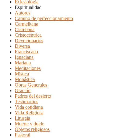
Eclesiología
Espiritualidad
Autores
Camino de perfeccionamiento
Carmelitana
Claretiana
Cristocéntrica
Devocionarios
Diversa
Franciscana
Ignaciana
Mariana
Meditaciones
Mística
Monástica
Obras Generales
Oración
Padres del desierto
Testimonios
Vida cotidiana
Vida Religiosa
Liturgia
Muerte y duelo
Objetos religiosos
Pastoral