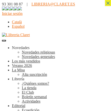
×
93 301 08 87 |
LIBRERIA@CLARET.ES
Iniciar sesión
Català
Español
Novedades
Novedades religiosas
Novedades generales
Los más vendidos
Verano 2026
La Misa
Alta suscripción
Librería
¿Quiénes somos?
La tienda
El Club
Boletín semanal
Actividades
Editorial
Ecoedición