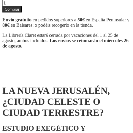
LA
NUEVA
Comprar
JERUSALÉN,
¿CIUDAD
Envío gratuito
en pedidos superiores a
50€
en España Peninsular y
CELESTE
80€
en Baleares; o podéis recogerlo en la tienda.
O
CIUDAD
La Librería Claret estará cerrada por vacaciones del 1 al 25 de
TERRESTRE?
agosto, ambos incluidos.
Los envíos se retomarán el miércoles 26
cantidad
de agosto.
LA NUEVA JERUSALÉN,
¿CIUDAD CELESTE O
CIUDAD TERRESTRE?
ESTUDIO EXEGÉTICO Y