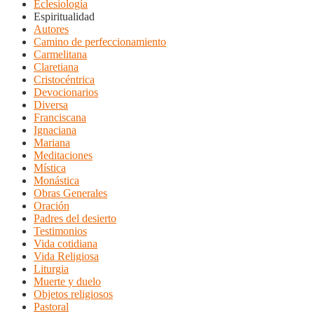
Eclesiología
Espiritualidad
Autores
Camino de perfeccionamiento
Carmelitana
Claretiana
Cristocéntrica
Devocionarios
Diversa
Franciscana
Ignaciana
Mariana
Meditaciones
Mística
Monástica
Obras Generales
Oración
Padres del desierto
Testimonios
Vida cotidiana
Vida Religiosa
Liturgia
Muerte y duelo
Objetos religiosos
Pastoral