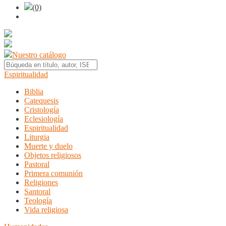
(0)
Nuestro catálogo
Espiritualidad
Biblia
Catequesis
Cristología
Eclesiología
Espiritualidad
Liturgia
Muerte y duelo
Objetos religiosos
Pastoral
Primera comunión
Religiones
Santoral
Teología
Vida religiosa