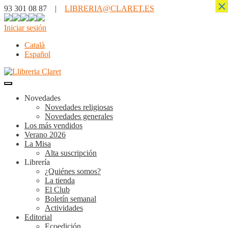
×
93 301 08 87 |
LIBRERIA@CLARET.ES
Iniciar sesión
Català
Español
Novedades
Novedades religiosas
Novedades generales
Los más vendidos
Verano 2026
La Misa
Alta suscripción
Librería
¿Quiénes somos?
La tienda
El Club
Boletín semanal
Actividades
Editorial
Ecoedición