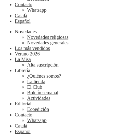
Contacto
Whatsapp
Català
Español
Novedades
Novedades religiosas
Novedades generales
Los más vendidos
Verano 2026
La Misa
Alta suscripción
Librería
¿Quiénes somos?
La tienda
El Club
Boletín semanal
Actividades
Editorial
Ecoedición
Contacto
Whatsapp
Català
Español