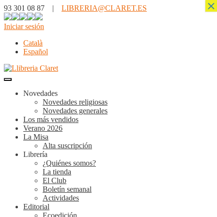
×
93 301 08 87 |
LIBRERIA@CLARET.ES
Iniciar sesión
Català
Español
Novedades
Novedades religiosas
Novedades generales
Los más vendidos
Verano 2026
La Misa
Alta suscripción
Librería
¿Quiénes somos?
La tienda
El Club
Boletín semanal
Actividades
Editorial
Ecoedición