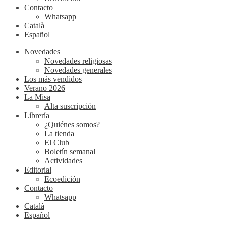
Contacto
Whatsapp
Català
Español
Novedades
Novedades religiosas
Novedades generales
Los más vendidos
Verano 2026
La Misa
Alta suscripción
Librería
¿Quiénes somos?
La tienda
El Club
Boletín semanal
Actividades
Editorial
Ecoedición
Contacto
Whatsapp
Català
Español