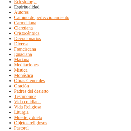
Eclesiología
Espiritualidad
Autores
Camino de perfeccionamiento
Carmelitana
Claretiana
Cristocéntrica
Devocionarios
Diversa
Franciscana
Ignaciana
Mariana
Meditaciones
Mística
Monástica
Obras Generales
Oración
Padres del desierto
Testimonios
Vida cotidiana
Vida Religiosa
Liturgia
Muerte y duelo
Objetos religiosos
Pastoral