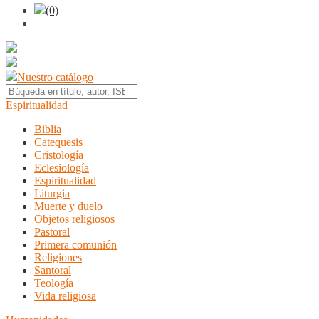
(0)
Nuestro catálogo
Espiritualidad
Biblia
Catequesis
Cristología
Eclesiología
Espiritualidad
Liturgia
Muerte y duelo
Objetos religiosos
Pastoral
Primera comunión
Religiones
Santoral
Teología
Vida religiosa