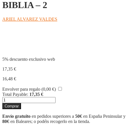
BIBLIA – 2
ARIEL ALVAREZ VALDES
Compartir
5% descuento exclusivo web
17,35
€
16,48
€
Envolver para regalo (
0,00
€
)
Total Payable:
17,35
€
NUEVOS
ENIGMAS
Comprar
DE
LA
Envío gratuito
en pedidos superiores a
50€
en España Peninsular y
BIBLIA
80€
en Baleares; o podéis recogerlo en la tienda.
-