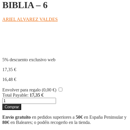
BIBLIA – 6
ARIEL ALVAREZ VALDES
Compartir
5% descuento exclusivo web
17,35
€
16,48
€
Envolver para regalo (
0,00
€
)
Total Payable:
17,35
€
NUEVOS
ENIGMAS
Comprar
DE
LA
Envío gratuito
en pedidos superiores a
50€
en España Peninsular y
BIBLIA
80€
en Baleares; o podéis recogerlo en la tienda.
-