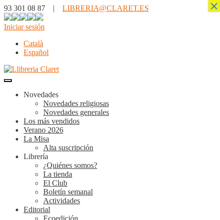
×
93 301 08 87 |
LIBRERIA@CLARET.ES
Iniciar sesión
Català
Español
Novedades
Novedades religiosas
Novedades generales
Los más vendidos
Verano 2026
La Misa
Alta suscripción
Librería
¿Quiénes somos?
La tienda
El Club
Boletín semanal
Actividades
Editorial
Ecoedición