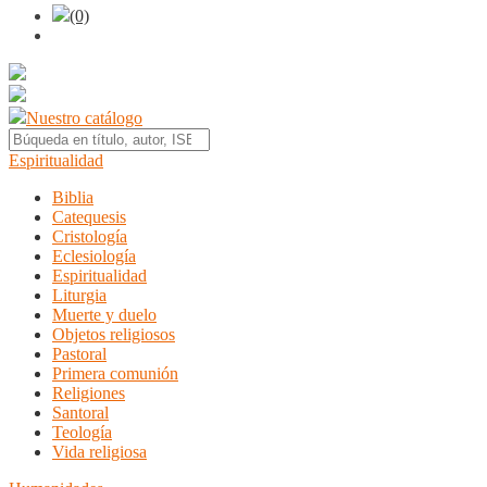
(0)
Nuestro catálogo
Espiritualidad
Biblia
Catequesis
Cristología
Eclesiología
Espiritualidad
Liturgia
Muerte y duelo
Objetos religiosos
Pastoral
Primera comunión
Religiones
Santoral
Teología
Vida religiosa