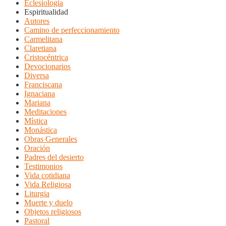
Eclesiología
Espiritualidad
Autores
Camino de perfeccionamiento
Carmelitana
Claretiana
Cristocéntrica
Devocionarios
Diversa
Franciscana
Ignaciana
Mariana
Meditaciones
Mística
Monástica
Obras Generales
Oración
Padres del desierto
Testimonios
Vida cotidiana
Vida Religiosa
Liturgia
Muerte y duelo
Objetos religiosos
Pastoral