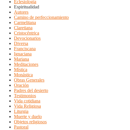
Eclesiología
Espiritualidad
Autores
Camino de perfeccionamiento
Carmelitana
Claretiana
Cristocéntrica
Devocionarios
Diversa
Franciscana
Ignaciana
Mariana
Meditaciones
Mística
Monástica
Obras Generales
Oración
Padres del desierto
Testimonios
Vida cotidiana
Vida Religiosa
Liturgia
Muerte y duelo
Objetos religiosos
Pastoral