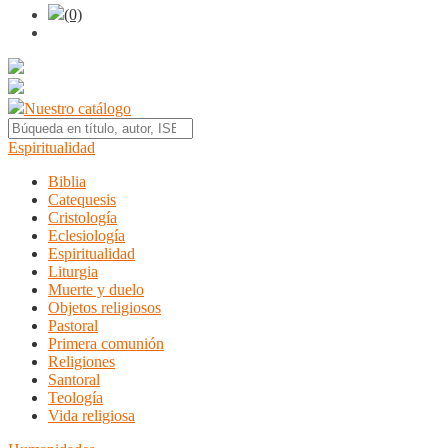
(0)
Nuestro catálogo
Espiritualidad
Biblia
Catequesis
Cristología
Eclesiología
Espiritualidad
Liturgia
Muerte y duelo
Objetos religiosos
Pastoral
Primera comunión
Religiones
Santoral
Teología
Vida religiosa