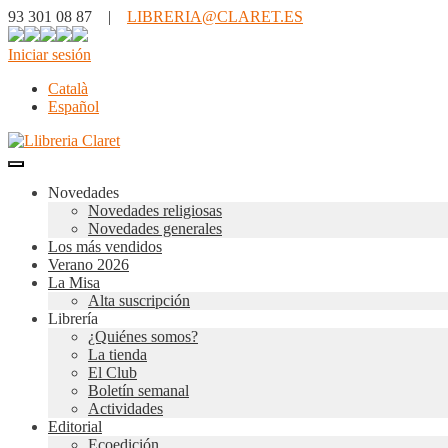
93 301 08 87 |
LIBRERIA@CLARET.ES
Iniciar sesión
Català
Español
Novedades
Novedades religiosas
Novedades generales
Los más vendidos
Verano 2026
La Misa
Alta suscripción
Librería
¿Quiénes somos?
La tienda
El Club
Boletín semanal
Actividades
Editorial
Ecoedición