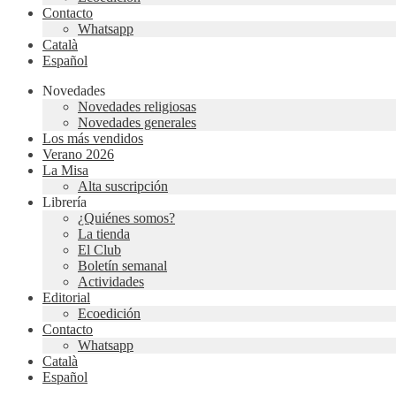
Contacto
Whatsapp
Català
Español
Novedades
Novedades religiosas
Novedades generales
Los más vendidos
Verano 2026
La Misa
Alta suscripción
Librería
¿Quiénes somos?
La tienda
El Club
Boletín semanal
Actividades
Editorial
Ecoedición
Contacto
Whatsapp
Català
Español