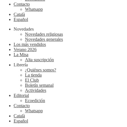
Contacto
Whatsapp
Català
Español
Novedades
Novedades religiosas
Novedades generales
Los más vendidos
Verano 2026
La Misa
Alta suscripción
Librería
¿Quiénes somos?
La tienda
El Club
Boletín semanal
Actividades
Editorial
Ecoedición
Contacto
Whatsapp
Català
Español