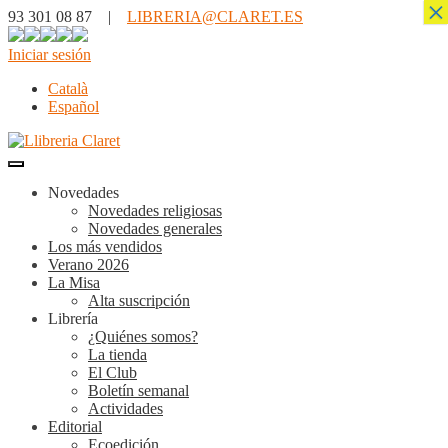
×
93 301 08 87 |
LIBRERIA@CLARET.ES
Iniciar sesión
Català
Español
Novedades
Novedades religiosas
Novedades generales
Los más vendidos
Verano 2026
La Misa
Alta suscripción
Librería
¿Quiénes somos?
La tienda
El Club
Boletín semanal
Actividades
Editorial
Ecoedición