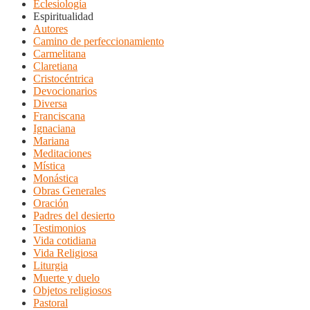
Eclesiología
Espiritualidad
Autores
Camino de perfeccionamiento
Carmelitana
Claretiana
Cristocéntrica
Devocionarios
Diversa
Franciscana
Ignaciana
Mariana
Meditaciones
Mística
Monástica
Obras Generales
Oración
Padres del desierto
Testimonios
Vida cotidiana
Vida Religiosa
Liturgia
Muerte y duelo
Objetos religiosos
Pastoral