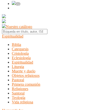
(0)
Nuestro catálogo
Espiritualidad
Biblia
Catequesis
Cristología
Eclesiología
Espiritualidad
Liturgia
Muerte y duelo
Objetos religiosos
Pastoral
Primera comunión
Religiones
Santoral
Teología
Vida religiosa