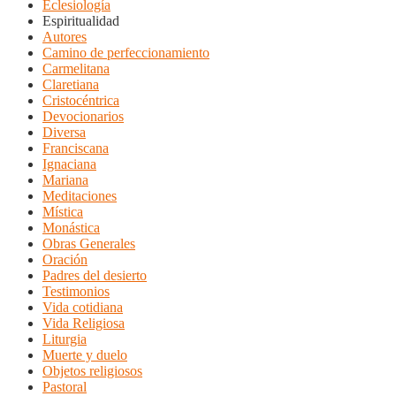
Eclesiología
Espiritualidad
Autores
Camino de perfeccionamiento
Carmelitana
Claretiana
Cristocéntrica
Devocionarios
Diversa
Franciscana
Ignaciana
Mariana
Meditaciones
Mística
Monástica
Obras Generales
Oración
Padres del desierto
Testimonios
Vida cotidiana
Vida Religiosa
Liturgia
Muerte y duelo
Objetos religiosos
Pastoral