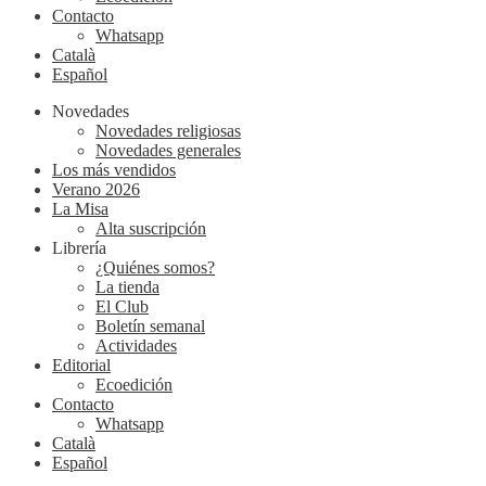
Contacto
Whatsapp
Català
Español
Novedades
Novedades religiosas
Novedades generales
Los más vendidos
Verano 2026
La Misa
Alta suscripción
Librería
¿Quiénes somos?
La tienda
El Club
Boletín semanal
Actividades
Editorial
Ecoedición
Contacto
Whatsapp
Català
Español