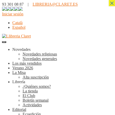
×
93 301 08 87 |
LIBRERIA@CLARET.ES
Iniciar sesión
Català
Español
Novedades
Novedades religiosas
Novedades generales
Los más vendidos
Verano 2026
La Misa
Alta suscripción
Librería
¿Quiénes somos?
La tienda
El Club
Boletín semanal
Actividades
Editorial
Ecoedición