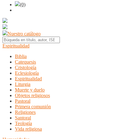
(0)
Nuestro catálogo
Espiritualidad
Biblia
Catequesis
Cristología
Eclesiología
Espiritualidad
Liturgia
Muerte y duelo
Objetos religiosos
Pastoral
Primera comunión
Religiones
Santoral
Teología
Vida religiosa