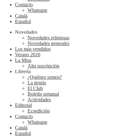
Contacto
Whatsapp
Català
Español
Novedades
Novedades religiosas
Novedades generales
Los más vendidos
Verano 2026
La Misa
Alta suscripción
Librería
¿Quiénes somos?
La tienda
El Club
Boletín semanal
Actividades
Editorial
Ecoedición
Contacto
Whatsapp
Català
Español