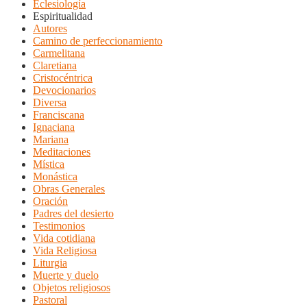
Eclesiología
Espiritualidad
Autores
Camino de perfeccionamiento
Carmelitana
Claretiana
Cristocéntrica
Devocionarios
Diversa
Franciscana
Ignaciana
Mariana
Meditaciones
Mística
Monástica
Obras Generales
Oración
Padres del desierto
Testimonios
Vida cotidiana
Vida Religiosa
Liturgia
Muerte y duelo
Objetos religiosos
Pastoral