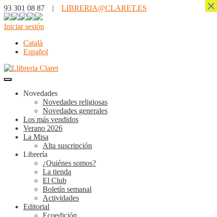
×
93 301 08 87 |
LIBRERIA@CLARET.ES
Iniciar sesión
Català
Español
Novedades
Novedades religiosas
Novedades generales
Los más vendidos
Verano 2026
La Misa
Alta suscripción
Librería
¿Quiénes somos?
La tienda
El Club
Boletín semanal
Actividades
Editorial
Ecoedición