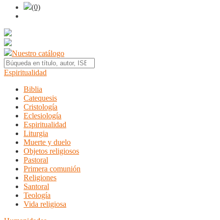
(0)
Nuestro catálogo
Espiritualidad
Biblia
Catequesis
Cristología
Eclesiología
Espiritualidad
Liturgia
Muerte y duelo
Objetos religiosos
Pastoral
Primera comunión
Religiones
Santoral
Teología
Vida religiosa