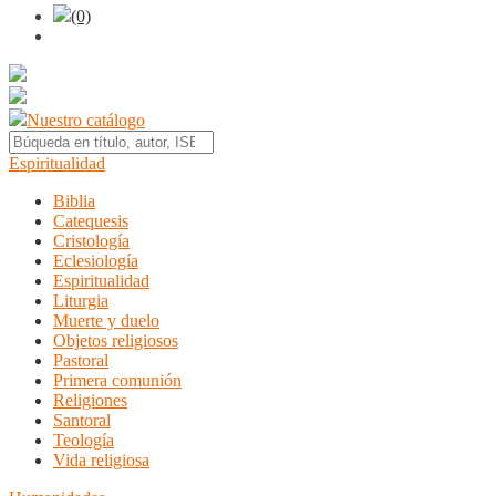
(0)
Nuestro catálogo
Espiritualidad
Biblia
Catequesis
Cristología
Eclesiología
Espiritualidad
Liturgia
Muerte y duelo
Objetos religiosos
Pastoral
Primera comunión
Religiones
Santoral
Teología
Vida religiosa