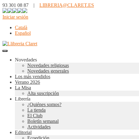
93 301 08 87 |
LIBRERIA@CLARET.ES
Iniciar sesión
Català
Español
Novedades
Novedades religiosas
Novedades generales
Los más vendidos
Verano 2026
La Misa
Alta suscripción
Librería
¿Quiénes somos?
La tienda
El Club
Boletín semanal
Actividades
Editorial
Ecoedición