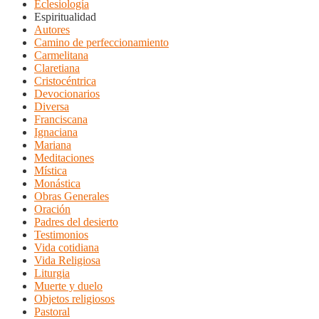
Eclesiología
Espiritualidad
Autores
Camino de perfeccionamiento
Carmelitana
Claretiana
Cristocéntrica
Devocionarios
Diversa
Franciscana
Ignaciana
Mariana
Meditaciones
Mística
Monástica
Obras Generales
Oración
Padres del desierto
Testimonios
Vida cotidiana
Vida Religiosa
Liturgia
Muerte y duelo
Objetos religiosos
Pastoral