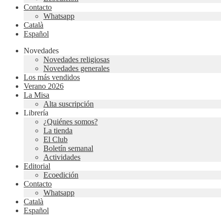
Contacto
Whatsapp
Català
Español
Novedades
Novedades religiosas
Novedades generales
Los más vendidos
Verano 2026
La Misa
Alta suscripción
Librería
¿Quiénes somos?
La tienda
El Club
Boletín semanal
Actividades
Editorial
Ecoedición
Contacto
Whatsapp
Català
Español